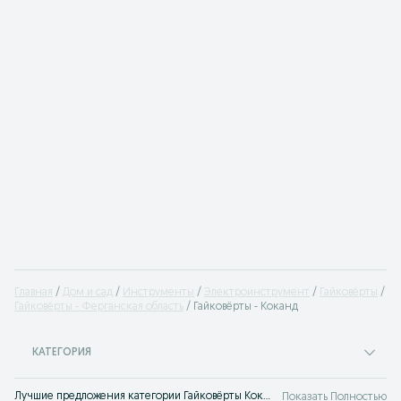
Главная
Дом и сад
Инструменты
Электроинструмент
Гайковёрты
Гайковёрты - Ферганская область
Гайковёрты - Коканд
КАТЕГОРИЯ
Лучшие предложения категории Гайковёрты Коканд. Большой выбор товаров и услуг по выгодным ценам на OLX! Множество предложений на OLX.uz!
Показать Полностью