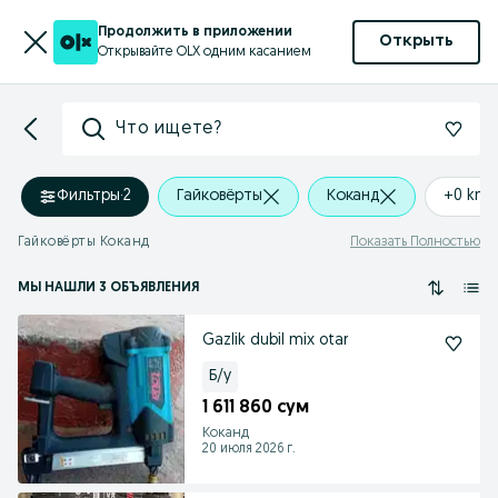
Продолжить в приложении
Открыть
Открывайте OLX одним касанием
Что ищете?
Фильтры
·
2
Гайковёрты
Коканд
+0 km
Гайковёрты Коканд
Показать Полностью
МЫ НАШЛИ 3 ОБЪЯВЛЕНИЯ
Gazlik dubil mix otar
Б/у
1 611 860 сум
Коканд
20 июля 2026 г.