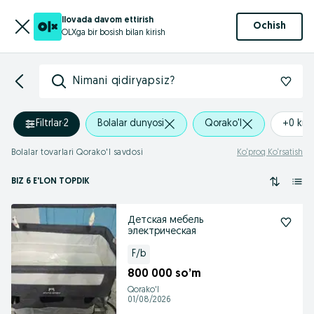
Ilovada davom ettirish
Ochish
OLXga bir bosish bilan kirish
Nimani qidiryapsiz?
Filtrlar
·
2
Bolalar dunyosi
Qorako'l
+0 km
Bolalar tovarlari Qorako'l savdosi
Ko‘proq Ko‘rsatish
BIZ 6 E'LON TOPDIK
Детская мебель
электрическая
F/b
800 000 so’m
Qorako'l
01/08/2026