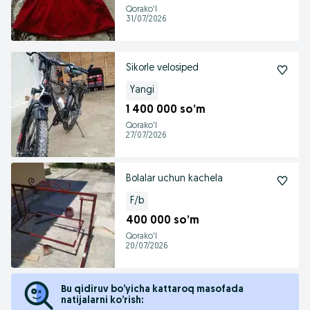
Qorako'l
31/07/2026
Sikorle velosiped
Yangi
1 400 000 so’m
Qorako'l
27/07/2026
Bolalar uchun kachela
F/b
400 000 so’m
Qorako'l
20/07/2026
Bu qidiruv bo’yicha kattaroq masofada
natijalarni ko’rish: