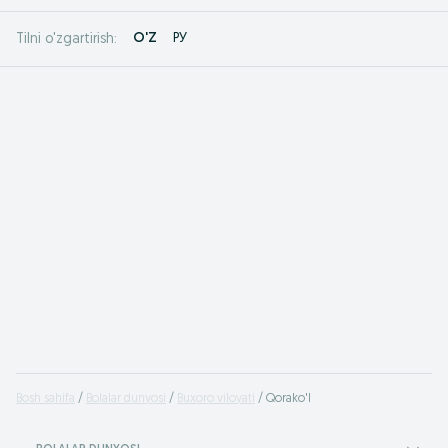
O'Z
РУ
Tilni o'zgartirish:
Bosh sahifa
Bolalar dunyosi
Buxoro viloyati
Qorako'l