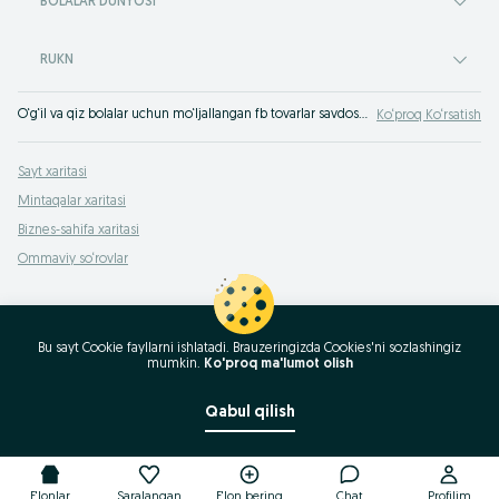
BOLALAR DUNYOSI
RUKN
O‘g‘il va qiz bolalar uchun mo‘ljallangan fb tovarlar savdosi OLX.uz Qorako'l e‘lonlar taxtasida. Farzandingiz uchun turli xil tovarlarni eng yaxshi narxlarda OLXda (avvalgi Torg) xarid qiling!
Ko‘proq Ko‘rsatish
Sayt xaritasi
Mintaqalar xaritasi
Biznes-sahifa xaritasi
Ommaviy so‘rovlar
Bu sayt Cookie fayllarni ishlatadi. Brauzeringizda Cookies'ni sozlashingiz
mumkin.
Ko'proq ma'lumot olish
Qabul qilish
E'lonlar
Saralangan
E'lon bering
Chat
Profilim