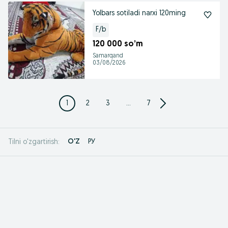
Yolbars sotiladi narxi 120ming
F/b
120 000 so’m
Samarqand
03/08/2026
1
2
3
...
7
O'Z
РУ
Tilni o'zgartirish: