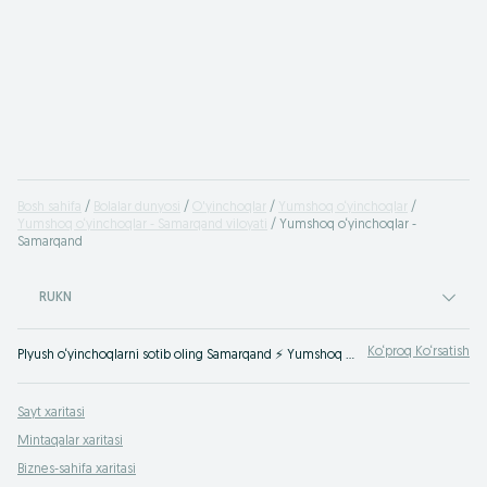
Bosh sahifa
Bolalar dunyosi
O'yinchoqlar
Yumshoq o‘yinchoqlar
Yumshoq o‘yinchoqlar - Samarqand viloyati
Yumshoq o‘yinchoqlar -
Samarqand
RUKN
Ko‘proq Ko‘rsatish
Plyush o‘yinchoqlarni sotib oling Samarqand ⚡️ Yumshoq o‘yinchoqlar eng yaxshi narxlarda ✌ Yangi va ishlatilgan bolalar o‘yinchoqlari uchun foydali narxlar OLX.uz da!
Sayt xaritasi
Mintaqalar xaritasi
Biznes-sahifa xaritasi