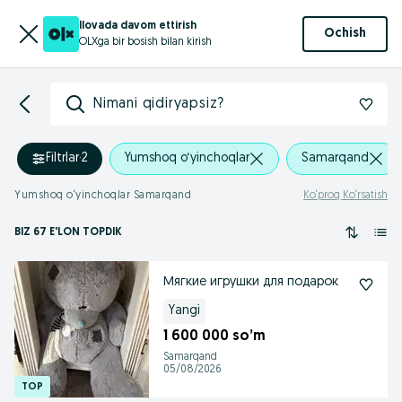
Ilovada davom ettirish
Ochish
OLXga bir bosish bilan kirish
Nimani qidiryapsiz?
Filtrlar
·
2
Yumshoq o‘yinchoqlar
Samarqand
Yumshoq o‘yinchoqlar Samarqand
Ko‘proq Ko‘rsatish
BIZ 67 E'LON TOPDIK
Мягкие игрушки для подарок
Yangi
1 600 000 so’m
Samarqand
05/08/2026