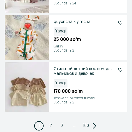
Bugunda 19:24
quyoncha kiyimcha
Yangi
25 000 so’m
Qarshi
Bugunda 19:21
Стильный летний костюм для
мальчиков и девочек
Yangi
170 000 so’m
Toshkent, Mirobod tumani
Bugunda 19:21
1
2
3
...
100