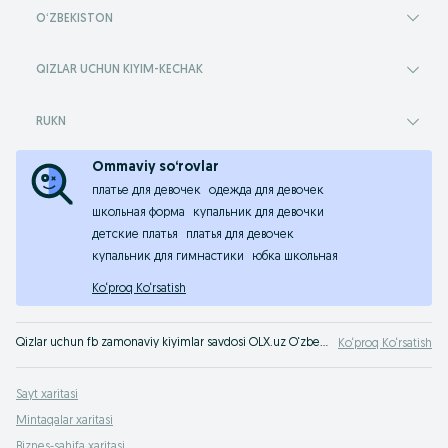
OʻZBEKISTON
QIZLAR UCHUN KIYIM-KECHAK
RUKN
Ommaviy so‘rovlar
платье для девочек
одежда для девочек
школьная форма
купальник для девочки
детские платья
платья для девочек
купальник для гимнастики
юбка школьная
Ko‘proq Ko‘rsatish
Qizlar uchun fb zamonaviy kiyimlar savdosi OLX.uz O‘zbekiston e‘lonlar taxtasida. Qizchalar uchun zamonaviy kiyimlar maqbul narxlarda OLX.uz!
Ko‘proq Ko‘rsatish
Sayt xaritasi
Mintaqalar xaritasi
Biznes-sahifa xaritasi