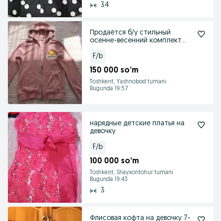
34
Продаётся б/у стильный
осенне-весенний комплект
для девочек.
F/b
150 000 so’m
Toshkent, Yashnobod tumani
Bugunda 19:57
нарядные детские платья на
девочку
F/b
100 000 so’m
Toshkent, Shayxontohur tumani
Bugunda 19:43
3
Флисовая кофта на девочку 7-