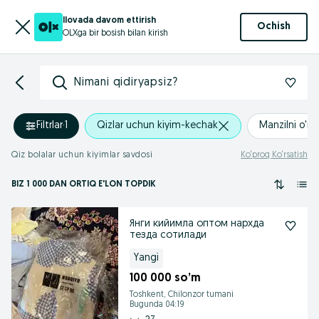
Ilovada davom ettirish
Ochish
OLXga bir bosish bilan kirish
Nimani qidiryapsiz?
Filtrlar
·
1
Qizlar uchun kiyim-kechak
Manzilni o'rn
Qiz bolalar uchun kiyimlar savdosi
Ko‘proq Ko‘rsatish
BIZ 1 000
DAN ORTIQ
E'LON TOPDIK
Янги кийимла оптом нархда
тезда сотилади
Yangi
100 000 so’m
Toshkent, Chilonzor tumani
Bugunda 04:19