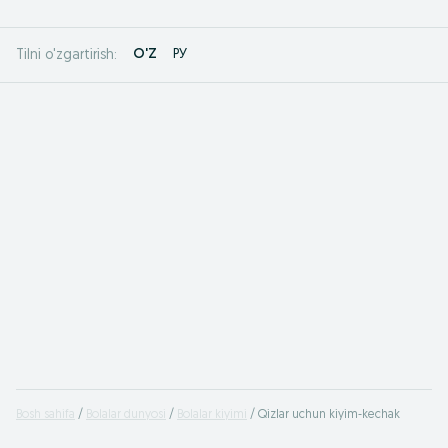
O'Z
РУ
Tilni o'zgartirish:
Bosh sahifa
Bolalar dunyosi
Bolalar kiyimi
Qizlar uchun kiyim-kechak