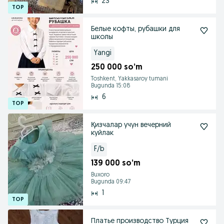
23
Белые кофты, рубашки для
школы
Yangi
250 000 so’m
Toshkent, Yakkasaroy tumani
Bugunda 15:08
6
Қизчалар учун вечерний
куйлак
F/b
139 000 so’m
Buxoro
Bugunda 09:47
1
Платье производство Турция