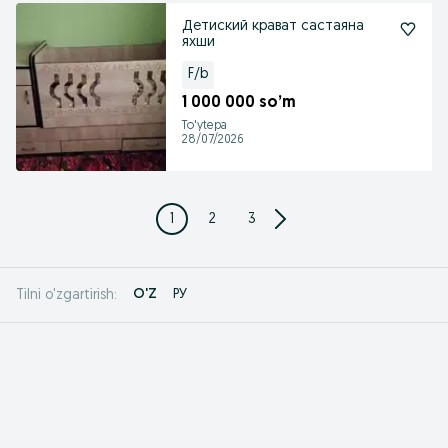
Детиский крават састаяна
яхши
F/b
1 000 000 so’m
To'ytepa
28/07/2026
1
2
3
O'Z
РУ
Tilni o'zgartirish: