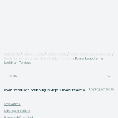
Bosh sahifa
Bolalar dunyosi
Bolalar mebeli
Bolalar karavotlari va beshiklar
Bolalar karavotlari va beshiklar - Toshkent viloyati
Bolalar karavotlari va
beshiklar - To'ytepa
RUKN
Ko‘proq Ko‘rsatish
Bolalar beshiklarini sotib oling To'ytepa ⚡️ Bolalar karavotlarini eng yaxshi narxlarda soting ✌ Yangi va ishlatilgan bolalar mebellari uchun foydali narxlar OLX.uz da!
Sayt xaritasi
Mintaqalar xaritasi