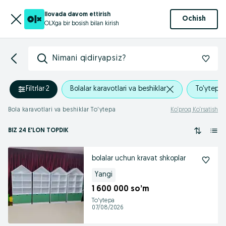
Ilovada davom ettirish
Ochish
OLXga bir bosish bilan kirish
Nimani qidiryapsiz?
Filtrlar
·
2
Bolalar karavotlari va beshiklar
To'ytepa
Bola karavotlari va beshiklar To'ytepa
Ko‘proq Ko‘rsatish
BIZ 24 E'LON TOPDIK
bolalar uchun kravat shkoplar
Yangi
1 600 000 so’m
To'ytepa
07/08/2026