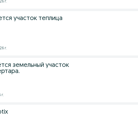
26 г.
тся участок теплица
26 г.
тся земельный участок
ертара.
 г.
otix