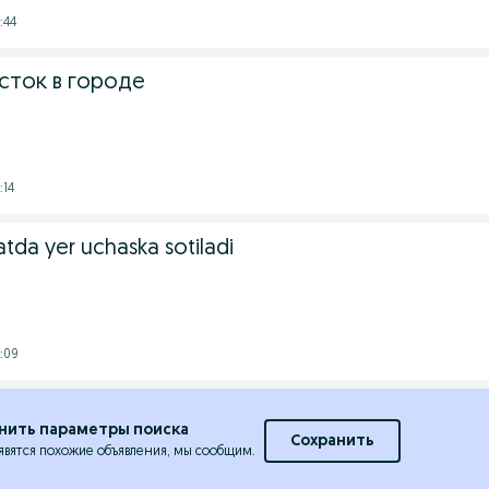
:44
сток в городе
:14
da yer uchaska sotiladi
:09
нить параметры поиска
Сохранить
явятся похожие объявления, мы сообщим.