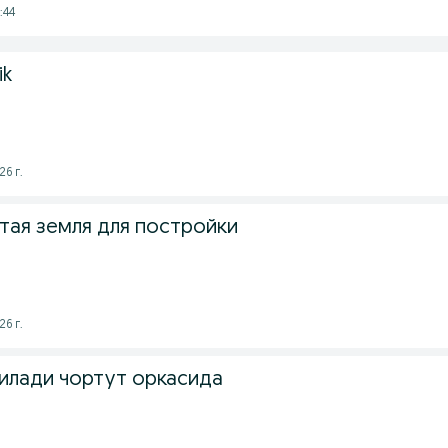
:44
ik
26 г.
тая земля для постройки
26 г.
тилади чортут оркасида