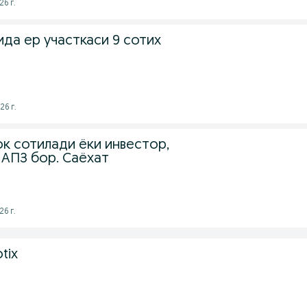
26 г.
да ер участкаси 9 сотих
26 г.
к сотилади ёки инвестор,
 АПЗ бор. Саёхат
26 г.
otix