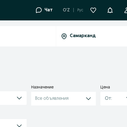
Уведомле
Чат
O'Z
Рус
Назначение
Цена
Все объявления