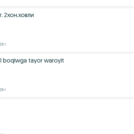
. 2хон.ховли
26 г.
l boqiwga tayor waroyit
26 г.