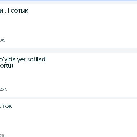
й . 1 сотык
:05
o'yida yer sotiladi
ortut
26 г.
сток
26 г.