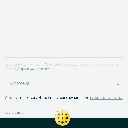
Главная
Недвижимость
Земля
Продажа
Продажа - Самаркандская
область
Продажа - Иштыхан
КАТЕГОРИЯ
Участки на продажу Иштыхан: выгодно купить землю под строительство до
Показать Полностью
Карта сайта
Карта регионов
Карта бизнес-страницы