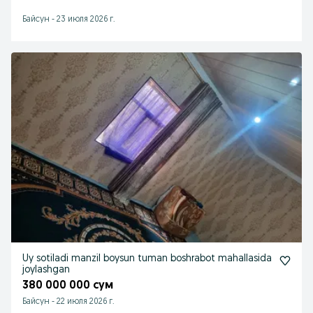
Байсун
-
23 июля 2026 г.
Uy sotiladi manzil boysun tuman boshrabot mahallasida
joylashgan
380 000 000 сум
Байсун
-
22 июля 2026 г.