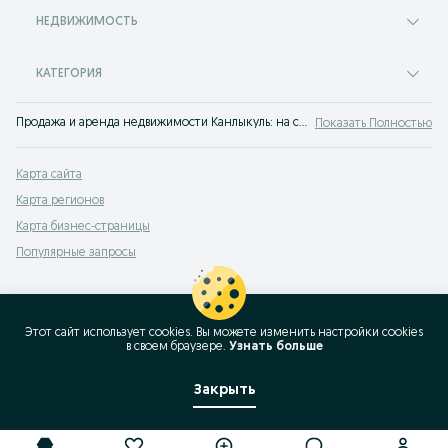
НЕДВИЖИМОСТЬ
КАТЕГОРИЯ
Продажа и аренда недвижимости Канлыкуль: на сервисе объявлений OLX.uz Канлыкуль можно выгодно продать или купить недвижимость! OLX знает все о покупке жилья!
Показать Полностью
Карта сайта
Карта регионов
Карта бизнес-страницы
Популярные запросы
Этот сайт использует cookies. Вы можете изменить настройки cookies
в своeм браузере.
Узнать больше
Закрыть