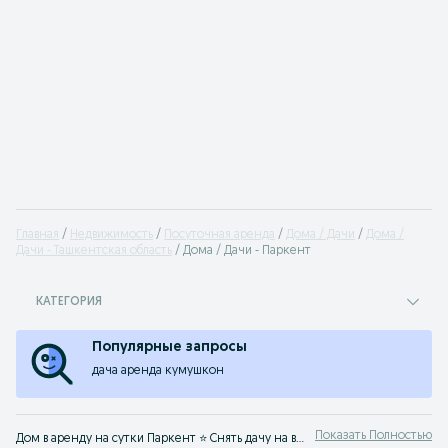
Главная
Недвижимость
Посуточная аренда
Дома / Дачи
Дома /
Дачи - Ташкентская область
Дома / Дачи - Паркент
КАТЕГОРИЯ
Популярные запросы
дача аренда кумушкон
Показать Полностью
Дом в аренду на сутки Паркент ⭐ Снять дачу на выходные недорого ✅ Выбор домов и дач на сутки без посредников на OLX Паркент!