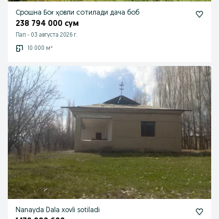
Срошна Боғ ҳовли сотилади дача боб
238 794 000 сум
Пап
-
03 августа 2026 г.
10 000 м²
Nanayda Dala xovli sotiladi