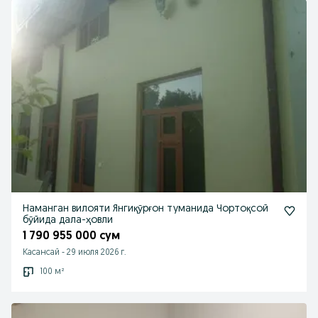
Наманган вилояти Янгиқӯрғон туманида Чортоқсой
бӯйида дала-ҳовли
1 790 955 000 сум
Касансай
-
29 июля 2026 г.
100 м²