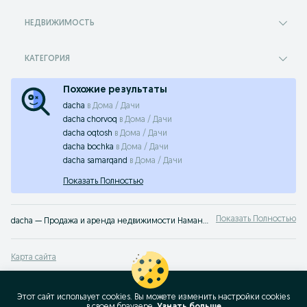
НЕДВИЖИМОСТЬ
КАТЕГОРИЯ
Похожие результаты
dacha
в
Дома / Дачи
dacha chorvoq
в
Дома / Дачи
dacha oqtosh
в
Дома / Дачи
dacha bochka
в
Дома / Дачи
dacha samarqand
в
Дома / Дачи
Показать Полностью
Показать Полностью
dacha — Продажа и аренда недвижимости Наманганская область ➤ Жилая и коммерческая недвижимость по лучшей цене ✔️ Выбирайте среди множества объявлений недорого на OLX.uz!
Карта сайта
Карта регионов
Карта бизнес-страницы
Этот сайт использует cookies. Вы можете изменить настройки cookies