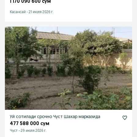
1 170 090 600 сум
Касансай
-
21 июля 2026 г.
Уй сотилади срочно Чуст Шахар марказида
477 588 000 сум
Чуст
-
29 июля 2026 г.