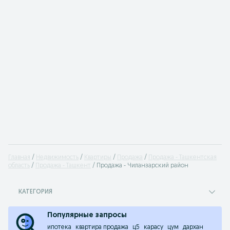
Главная
Недвижимость
Квартиры
Продажа
Продажа - Ташкентская
область
Продажа - Ташкент
Продажа - Чиланзарский район
КАТЕГОРИЯ
Популярные запросы
ипотека
квартира продажа
ц5
карасу
цум
дархан