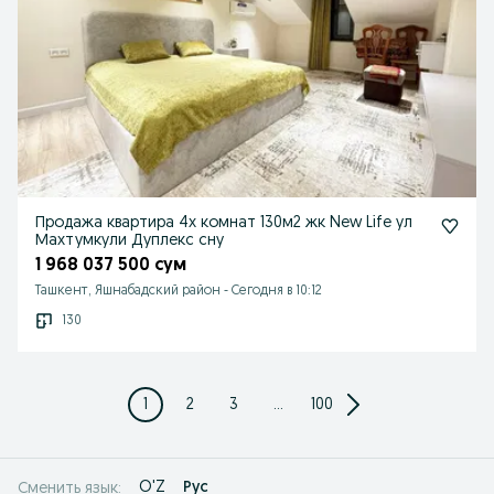
Продажа квартира 4х комнат 130м2 жк New Life ул
Махтумкули Дуплекс сну
1 968 037 500 сум
Ташкент, Яшнабадский район
-
Сегодня в 10:12
130
1
2
3
...
100
O'Z
Рус
Сменить язык: