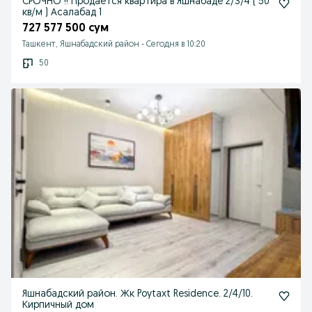
СРОЧНО !! Продается квартира в Яшнабаде 2/3/4 ( 50
кв/м ) Асалабад 1
727 577 500 сум
Ташкент, Яшнабадский район
-
Сегодня в 10:20
50
Яшнабадский район. Жк Poytaxt Residence. 2/4/10.
Кирпичный дом