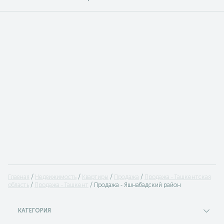
Главная
Недвижимость
Квартиры
Продажа
Продажа - Ташкентская
область
Продажа - Ташкент
Продажа - Яшнабадский район
КАТЕГОРИЯ