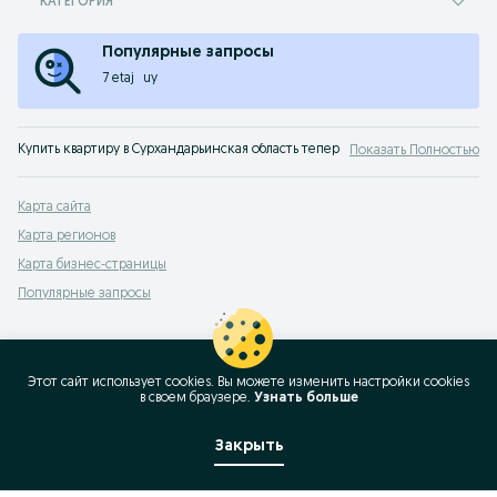
КАТЕГОРИЯ
Популярные запросы
7 etaj
uy
Купить квартиру в Сурхандарьинская область теперь не проблема, ведь ест
Показать Полностью
цена — в первую очередь;
площадь;
тип дома — кирпичный, панельный или другой;
Карта сайта
этаж расположения квартиры;
наличие ремонта и многое другое.
Карта регионов
Множество предложений имеют фотографии, что сразу дает представление о 
Карта бизнес-страницы
Популярные запросы
Этот сайт использует cookies. Вы можете изменить настройки cookies
в своeм браузере.
Узнать больше
Закрыть