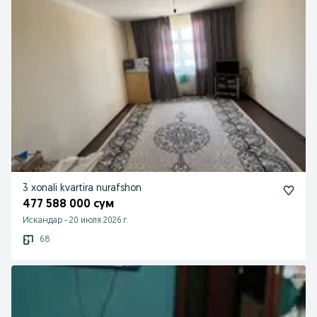
3 xonali kvartira nurafshon
477 588 000 сум
Искандар
-
20 июля 2026 г.
68