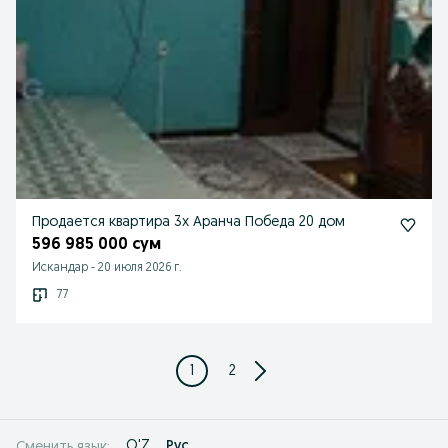
Продается квартира 3х Аранча Победа 20 дом
596 985 000 сум
Искандар
-
20 июля 2026 г.
77
1
2
O'Z
Рус
Сменить язык: