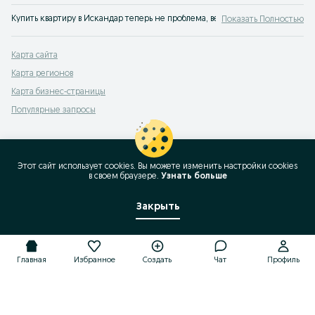
Купить квартиру в Искандар теперь не проблема, ведь есть сервис OLX.uz,
Показать Полностью
цена — в первую очередь;
площадь;
тип дома — кирпичный, панельный или другой;
Карта сайта
этаж расположения квартиры;
наличие ремонта и многое другое.
Карта регионов
Множество предложений имеют фотографии, что сразу дает представление о
Карта бизнес-страницы
Популярные запросы
Этот сайт использует cookies. Вы можете изменить настройки cookies
в своeм браузере.
Узнать больше
Закрыть
Главная
Избранное
Создать
Чат
Профиль