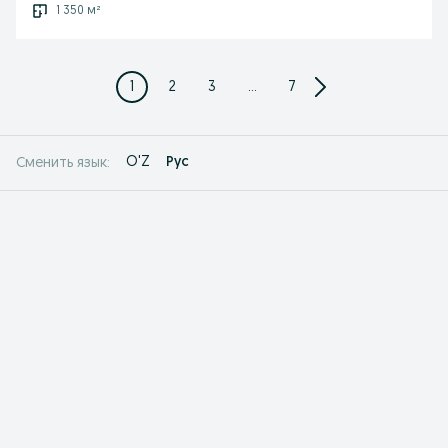
1 350 м²
1
2
3
...
7
O'Z
Рус
Сменить язык: