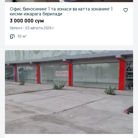
Офис биносининг 1 та хонаси ва катта хонанинг 1
кисми ижарага берилади
3 000 000 сум
Ургенч
-
03 августа 2026 г.
30 м²