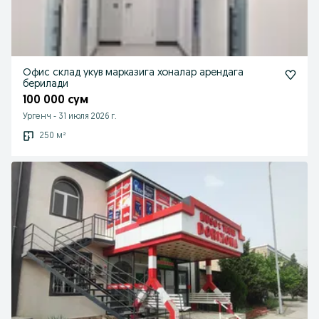
Офис склад укув марказига хоналар арендага
берилади
100 000 сум
Ургенч
-
31 июля 2026 г.
250 м²