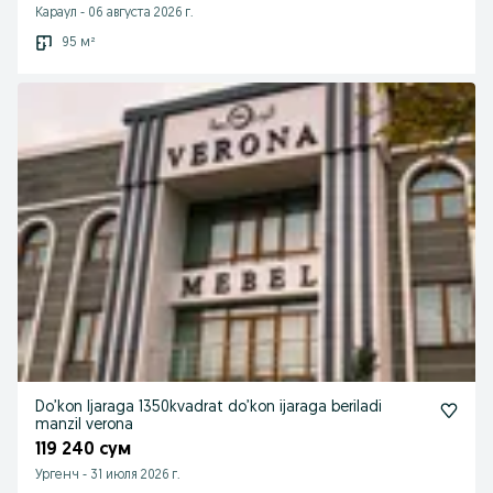
Караул
-
06 августа 2026 г.
95 м²
Do’kon Ijaraga 1350kvadrat do’kon ijaraga beriladi
manzil verona
119 240 сум
Ургенч
-
31 июля 2026 г.