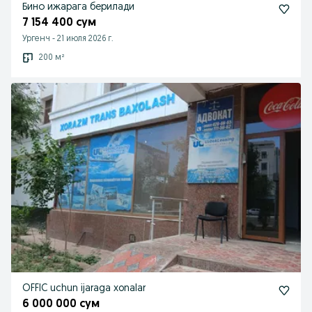
Бино ижарага берилади
7 154 400 сум
Ургенч
-
21 июля 2026 г.
200 м²
OFFIC uchun ijaraga xonalar
6 000 000 сум