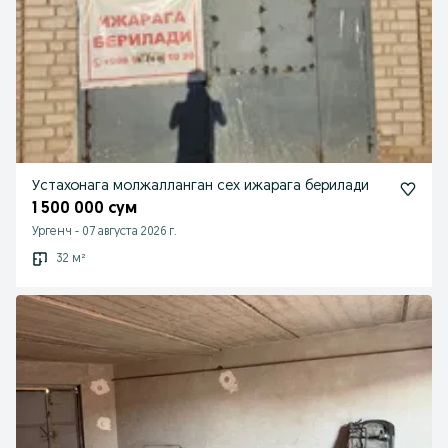
Устахонага молжалланган сех ижарага берилади
1 500 000 сум
Ургенч
-
07 августа 2026 г.
32 м²