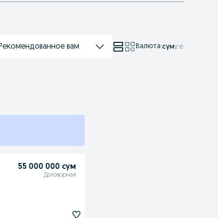
Рекомендованное вам
Валюта
:
сум
у.е.
55 000 000 сум
Договорная