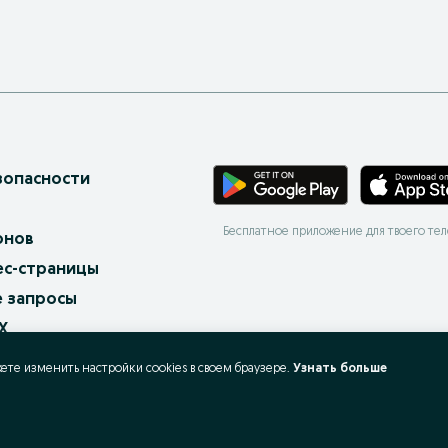
зопасности
Бесплатное приложение для твоего те
онов
ес-страницы
 запросы
X
ать и покупать?
жете изменить настройки cookies в своeм браузере.
Узнать больше