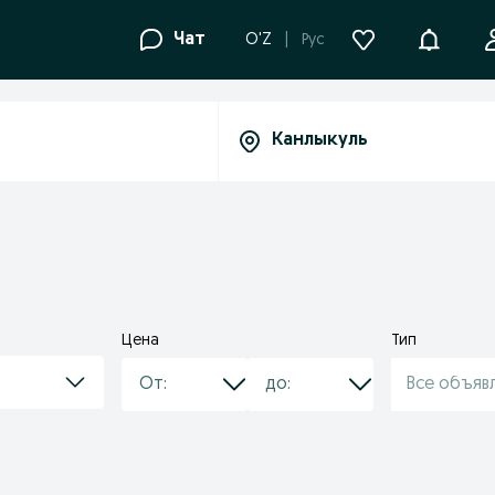
Уведомле
Чат
O'Z
Рус
Цена
Тип
Все объяв