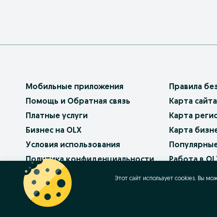
Мобильные приложения
Правила бе
Помощь и Обратная связь
Карта сайта
Платные услуги
Карта реги
Бизнес на OLX
Карта бизн
Условия использования
Популярные
Политика конфиденциальности
Работа в OL
Как продав
Этот сайт использует cookies. Вы мо
Контакт
OLX.bg
OLX.pl
OLX.ro
OLX.ua
OLX.pt