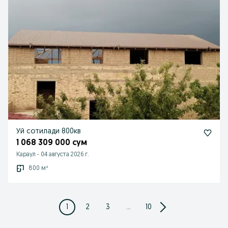
Уй сотилади 800кв
1 068 309 000 сум
Караул
-
04 августа 2026 г.
800 м²
1
2
3
...
10