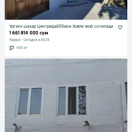
Урганч шахар Центрида600кв.м Ховли жой сотилади
1 661 814 000 сум
Караул
-
Сегодня в 00:26
600 м²