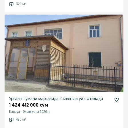
322 м²
Урганч тумани марказида 2 каватли уй сотилади
1 424 412 000 сум
Караул
-
04 августа 2026 г.
420 м²