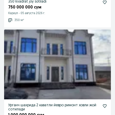
350 kvadrat joy sotiladi
750 000 000 сум
Караул
-
05 августа 2026 г.
350 м²
Урганч шахрида 2 каватли йевро римонт ховли жой
сотилади