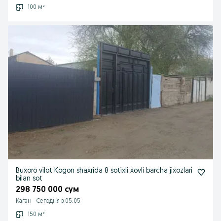
100 м²
Buxoro vilot Kogon shaxrida 8 sotixli xovli barcha jixozlari
bilan sot
298 750 000 сум
Каган
-
Сегодня в 05:05
150 м²