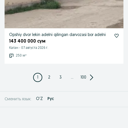
Opshiy dvor lekin adelni qilingan darvozasi bor adelni
143 400 000 сум
Каган
-
07 августа 2026 г.
250 м²
1
2
3
...
100
O'Z
Рус
Сменить язык: