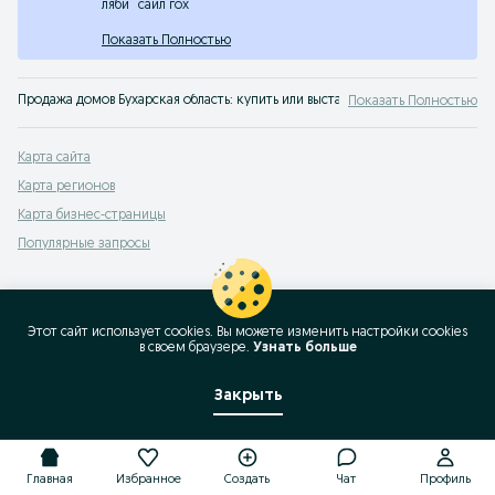
ляби
саил гох
Показать Полностью
Продажа домов Бухарская область: купить или выставить на продажу частны
Показать Полностью
Карта сайта
Карта регионов
Карта бизнес-страницы
Популярные запросы
Этот сайт использует cookies. Вы можете изменить настройки cookies
в своeм браузере.
Узнать больше
Закрыть
Главная
Избранное
Создать
Чат
Профиль