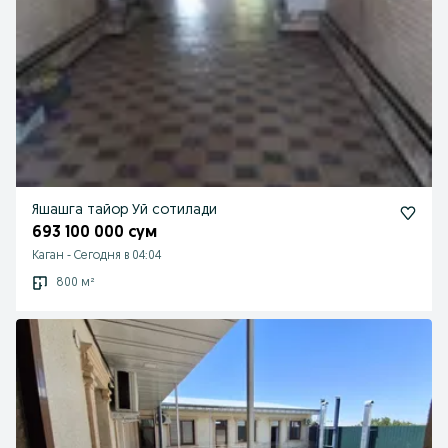
Яшашга тайор Уй сотилади
693 100 000 сум
Каган
-
Сегодня в 04:04
800 м²