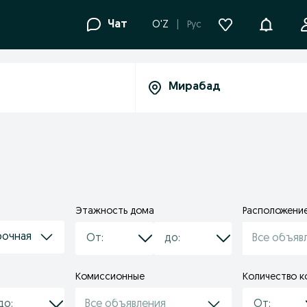
Уведомле
Чат
O'Z
Рус
Этажность дома
Расположени
рочная
Все объяв
Комиссионные
Количество к
Все объявления