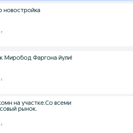
р новостройка
г.
к Миробод Фаргона йули!
г.
комн на участке.Со всеми
совый рынок.
г.