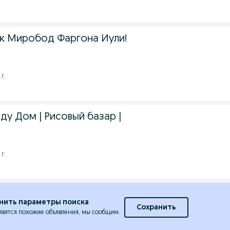
к Миробод Фаргона Йули!
г.
ду Дом | Рисовый базар |
г.
нить параметры поиска
Сохранить
явятся похожие объявления, мы сообщим.