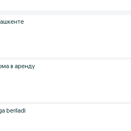
Ташкенте
ома в аренду
ga beriladi