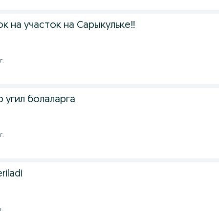
к на участок на Сарыкульке‼️
г.
 угил болаларга
г.
riladi
г.