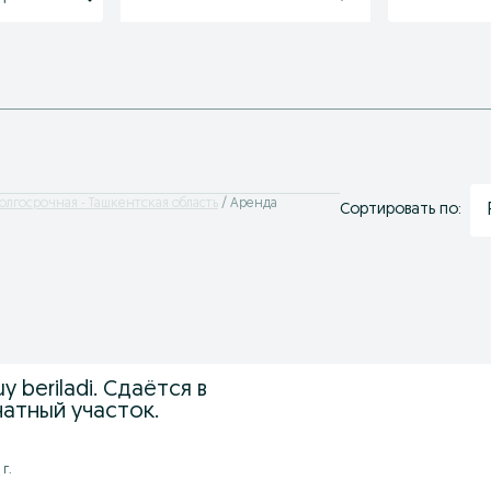
олгосрочная - Ташкентская область
Аренда
Сортировать по:
 uy beriladi. Сдаётся в
атный участок.
г.