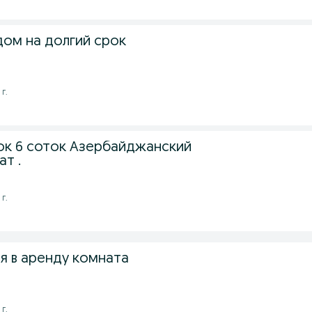
дом на долгий срок
г.
ок 6 соток Азербайджанский
ат .
г.
я в аренду комната
г.