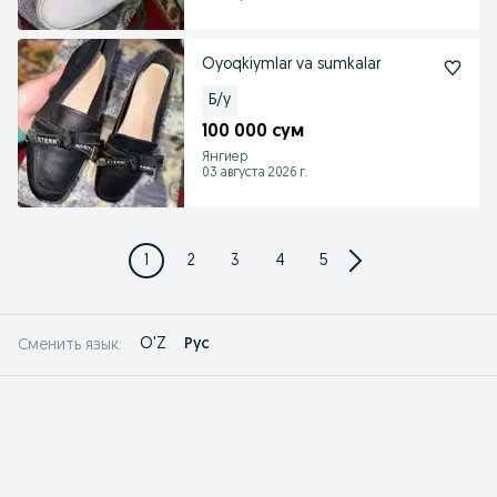
Oyoqkiymlar va sumkalar
Б/у
100 000 сум
Янгиер
03 августа 2026 г.
1
2
3
4
5
O'Z
Рус
Сменить язык: