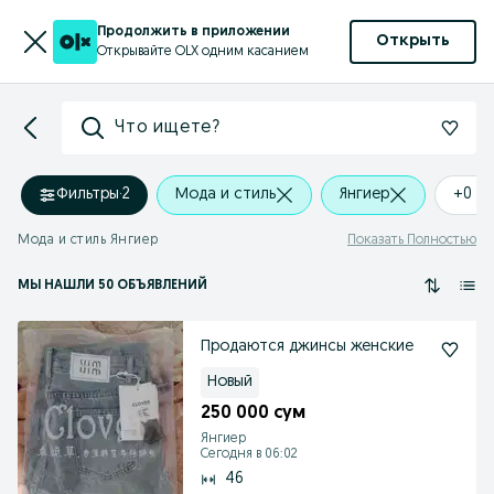
Продолжить в приложении
Открыть
Открывайте OLX одним касанием
Что ищете?
Фильтры
·
2
Мода и стиль
Янгиер
+0 k
Мода и стиль Янгиер
Показать Полностью
МЫ НАШЛИ 50 ОБЪЯВЛЕНИЙ
Продаются джинсы женские
Новый
250 000 сум
Янгиер
Сегодня в 06:02
46