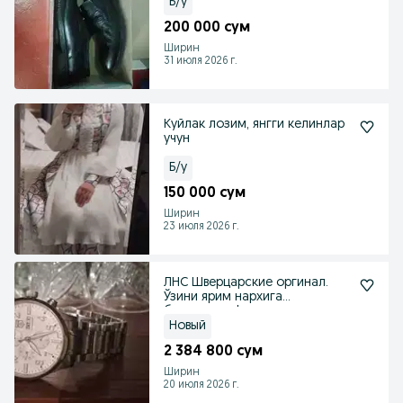
Б/у
200 000 сум
Ширин
31 июля 2026 г.
Куйлак лозим, янгги келинлар
учун
Б/у
150 000 сум
Ширин
23 июля 2026 г.
ЛНС Шверцарские оргинал.
Ўзини ярим нархига
бервораман!
Новый
2 384 800 сум
Ширин
20 июля 2026 г.