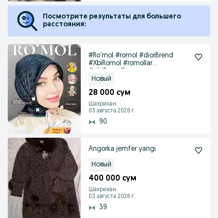
Посмотрите результаты для большего
расстояния:
#Ro'mol #romol #diorBrend
#XbiRomol #romollar
#xibiRomolllar
Новый
28 000 сум
Шахрихан
03 августа 2026 г.
90
Angorka jemfer yangi
Новый
400 000 сум
Шахрихан
03 августа 2026 г.
39