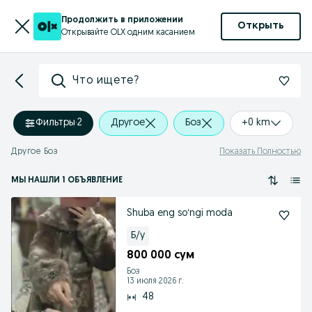
Продолжить в приложении
Открыть
Открывайте OLX одним касанием
Что ищете?
Фильтры
·
2
Другое
Боз
+0 km
Другое Боз
Показать Полностью
МЫ НАШЛИ 1 ОБЪЯВЛЕНИЕ
Shuba eng soʻngi moda
Б/у
800 000 сум
Боз
13 июля 2026 г.
48