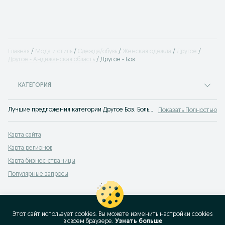
Главная
Мода и стиль
Одежда/обувь
Женская одежда
Другое
Другое - Андижанская область
Другое - Боз
КАТЕГОРИЯ
Лучшие предложения категории Другое Боз. Большой выбор товаров и услуг по выгодным ценам на OLX! Множество предложений на OLX.uz!
Показать Полностью
Карта сайта
Карта регионов
Карта бизнес-страницы
Популярные запросы
Этот сайт использует cookies. Вы можете изменить настройки cookies
в своeм браузере.
Узнать больше