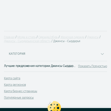
Главная
Мода и стиль
Одежда/обувь
Женская одежда
Джинсы
Джинсы - Сырдарьинская область
Джинсы - Сырдарья
КАТЕГОРИЯ
Лучшие предложения категории Джинсы Сырдарья. Большой выбор товаров и услуг по выгодным ценам на OLX! Множество предложений на OLX.uz!
Показать Полностью
Карта сайта
Карта регионов
Карта бизнес-страницы
Популярные запросы