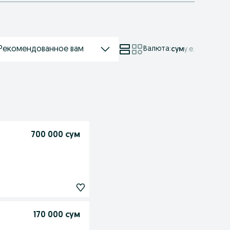
Рекомендованное вам
Валюта
:
сум
у.е.
700 000 сум
170 000 сум