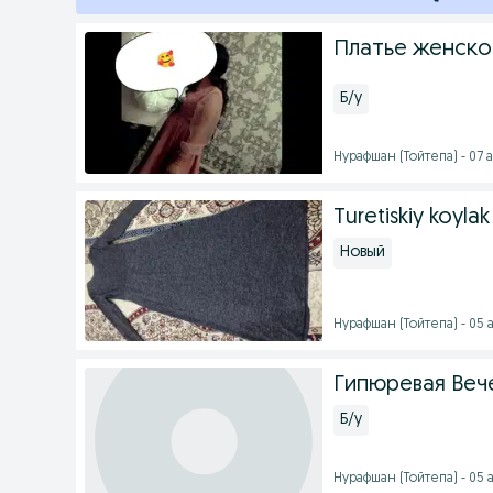
Платье женско
Б/у
Нурафшан (Тойтепа) - 07 а
Turetiskiy koylak
Новый
Нурафшан (Тойтепа) - 05 а
Гипюревая Вече
Б/у
Нурафшан (Тойтепа) - 05 а