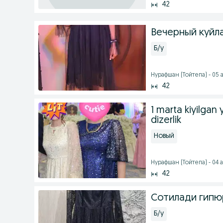
42
Вечерный куйл
Б/у
Нурафшан (Тойтепа) - 05 а
42
1 marta kiyilgan
dizerlik
Новый
Нурафшан (Тойтепа) - 04 а
42
Сотилади гипю
Б/у