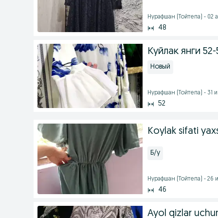
Нурафшан (Тойтепа) - 02 а
48
Куйлак янги 52
Новый
Нурафшан (Тойтепа) - 31 и
52
Koylak sifati yax
Б/у
Нурафшан (Тойтепа) - 26 и
46
Ayol qizlar uchun