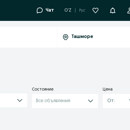
Уведомле
Чат
O'Z
Рус
Состояние
Цена
Все объявления