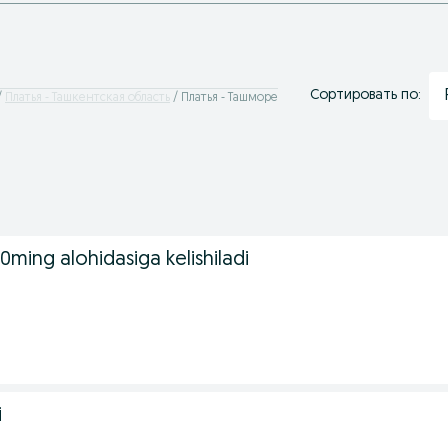
Сортировать по:
Платья - Ташкентская область
Платья - Ташморе
00ming alohidasiga kelishiladi
i