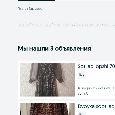
Платья Ташморе
Главная
Мода и стиль
Одежда/обувь
Женская одежда
Платья
Мы нашли 3 объявления
Sotiladi opshi 7
Б/у
Ташморе - 28 июля 2026 г.
46
Dvoyka sootilad
Б/у