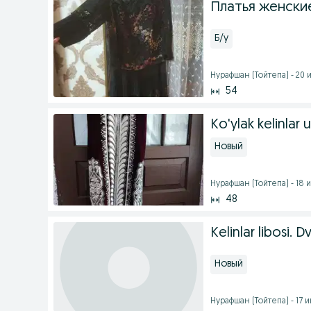
Платья женские
Б/у
Нурафшан (Тойтепа) - 20 и
54
Ko'ylak kelinlar
Новый
Нурафшан (Тойтепа) - 18 и
48
Kelinlar libosi. 
Новый
Нурафшан (Тойтепа) - 17 и