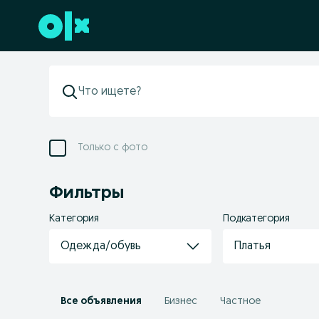
Перейти к нижнему колонтитулу
Только с фото
Фильтры
Категория
Подкатегория
Одежда/обувь
Платья
Все объявления
Бизнес
Частное