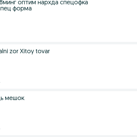
минг оптим нархда спецофка
спец форма
ni zor Xitoy tovar
.
щь мешок
.