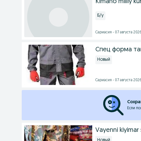
Kimano milliy k
Б/у
Сариасия - 07 августа 2026
Спец форма та
Новый
Сариасия - 07 августа 2026
Сохра
Если по
Vayenni kiyimar 
Новый