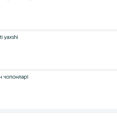
.
ti yaxshi
.
н чопонлар!
.