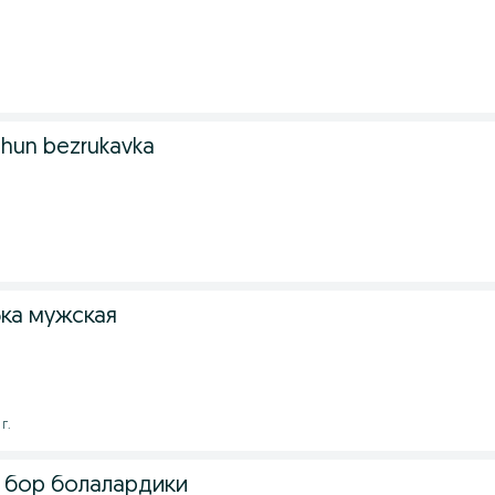
.
uchun bezrukavka
фка мужская
г.
 бор болалардики