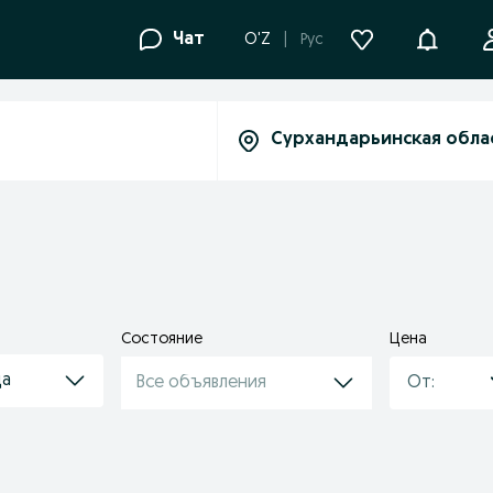
Уведомле
Чат
O'Z
Рус
Состояние
Цена
да
Все объявления