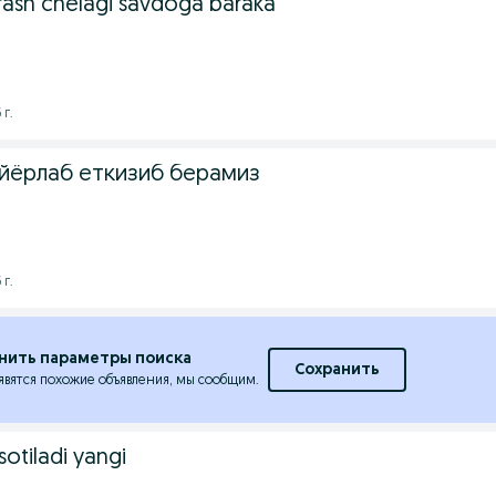
urash chelagi savdoga baraka
 г.
йёрлаб еткизиб берамиз
 г.
нить параметры поиска
Сохранить
явятся похожие объявления, мы сообщим.
sotiladi yangi