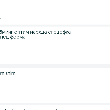
0
минг оптим нархда спецофка
спец форма
um shim