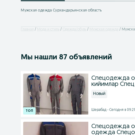
Мужская одежда Сурхандарьинская область
Главная
Мода и стиль
Одежда/обувь
Мужская одежда
Мужская
Мы нашли 87 объявлений
Спецодежда о
кийимлар Спе
Новый
Шерабад - Сегодня в 09:21
Спецодежда о
одежда Спецоф