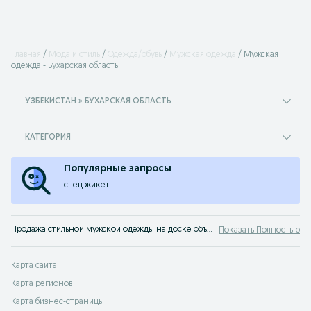
Главная
Мода и стиль
Одежда/обувь
Мужская одежда
Мужская
одежда - Бухарская область
УЗБЕКИСТАН » БУХАРСКАЯ ОБЛАСТЬ
КАТЕГОРИЯ
Популярные запросы
спец жикет
Продажа стильной мужской одежды на доске объявлений OLX.uz Бухарская область. Покупайте модную одежду для мужчин по лучшим ценам на OLX (ранее Torg)!
Показать Полностью
Карта сайта
Карта регионов
Карта бизнес-страницы