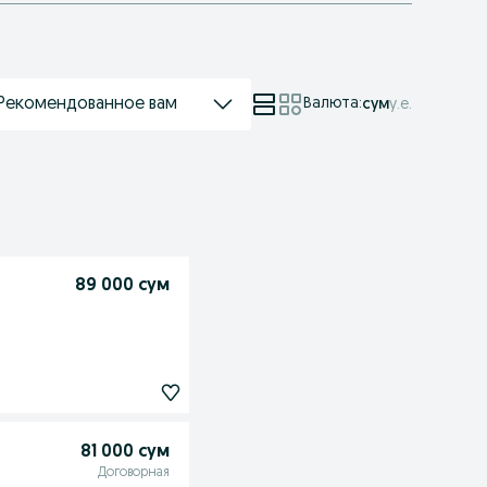
Рекомендованное вам
Валюта
:
сум
у.е.
89 000 сум
81 000 сум
Договорная