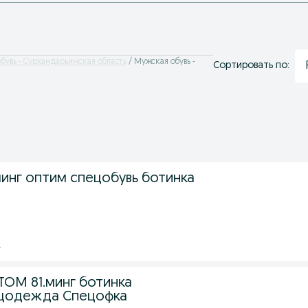
бувь - Сурхандарьинская область
Мужская обувь -
Сортировать по:
минг оптим спецобувь ботинка
.
ТОМ 81.минг ботинка
ецодежда Спецофка