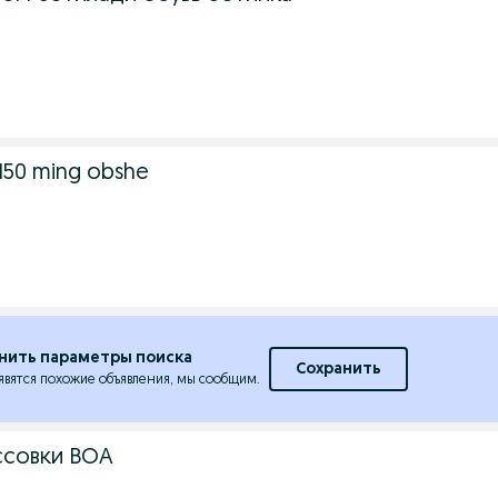
.
 150 ming obshe
.
нить параметры поиска
Сохранить
явятся похожие объявления, мы сообщим.
ссовки BOA