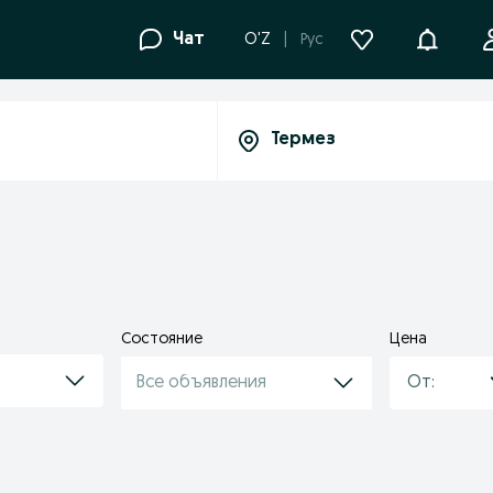
Уведомле
Чат
O'Z
Рус
Состояние
Цена
Все объявления