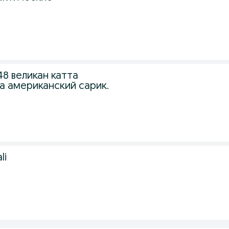
48 великан катта
а американский сарик.
li