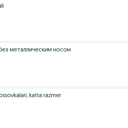
li
 без металлическим носом
rossovkalari, katta razmer