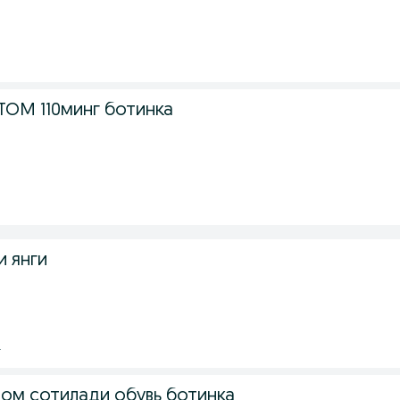
.
ТОМ 110минг ботинка
.
и янги
.
том сотилади обувь ботинка