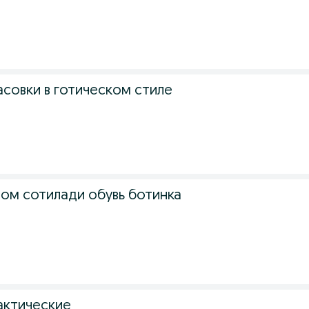
.
асовки в готическом стиле
.
том сотилади обувь ботинка
.
актические