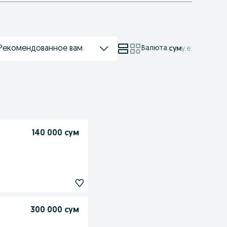
Рекомендованное вам
Валюта
:
сум
у.е.
140 000 сум
300 000 сум