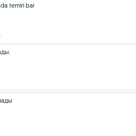
inda temiri bar
г.
ады.
лады