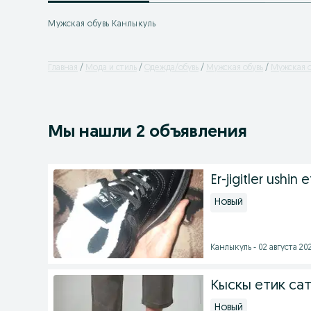
Мужская обувь Канлыкуль
Главная
Мода и стиль
Одежда/обувь
Мужская обувь
Мужская о
Мы нашли 2 объявления
Er-jigitler ushin e
Новый
Канлыкуль - 02 августа 202
Кыскы етик са
Новый