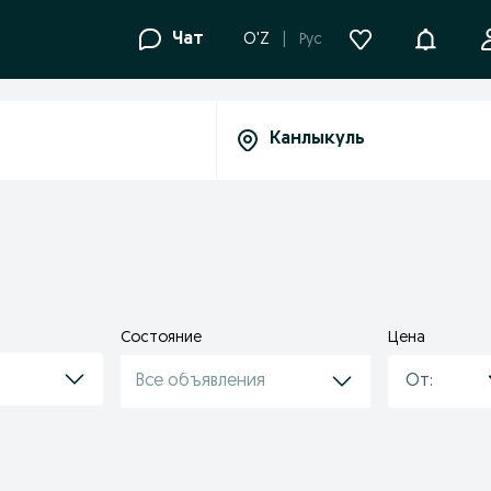
Уведомле
Чат
O'Z
Рус
Состояние
Цена
Все объявления