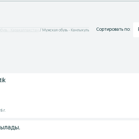
Сортировать по:
бувь - Каракалпакстан
Мужская обувь - Канлыкуль
tik
6 г.
тылады.