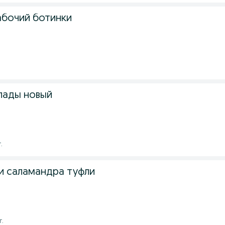
абочий ботинки
лады новый
.
 саламандра туфли
г.