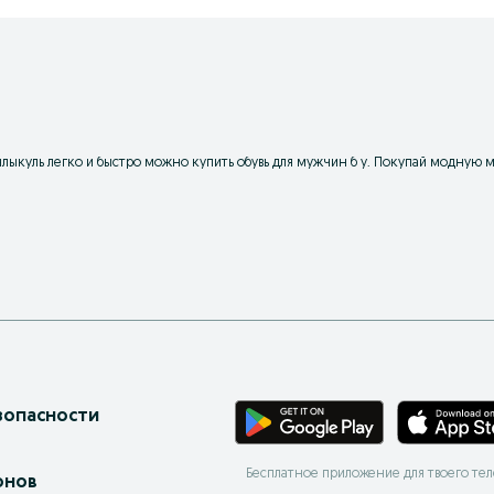
нлыкуль легко и быстро можно купить обувь для мужчин б у. Покупай модную м
зопасности
Бесплатное приложение для твоего те
онов