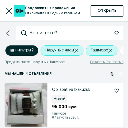
Продолжить в приложении
Открыть
Открывайте OLX одним касанием
Что ищете?
Фильтры
·
2
Наручные часы
Ташморе
+
Продажа часов наручных Ташморе
Показать Полностью
МЫ НАШЛИ 4 ОБЪЯВЛЕНИЯ
Qòl soat va blakuzuk
Новый
95 000 сум
Ташморе
07 августа 2026 г.