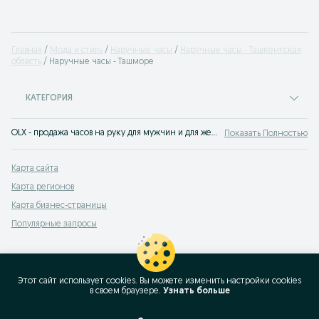
Главная
Мода и стиль
Наручные часы
Наручные часы - Ташкентская
область
Наручные часы - Ташморе
КАТЕГОРИЯ
OLX - продажа часов на руку для мужчин и для женщин на сервисе объявлений OLX.uz Ташморе. Хороший выбор наручных часов по доступным ценам. Покупай стильные ручные часы на OLX.uz!
Показать Полностью
Карта сайта
Карта регионов
Карта бизнес-страницы
Популярные запросы
Этот сайт использует cookies. Вы можете изменить настройки cookies
в своeм браузере.
Узнать больше