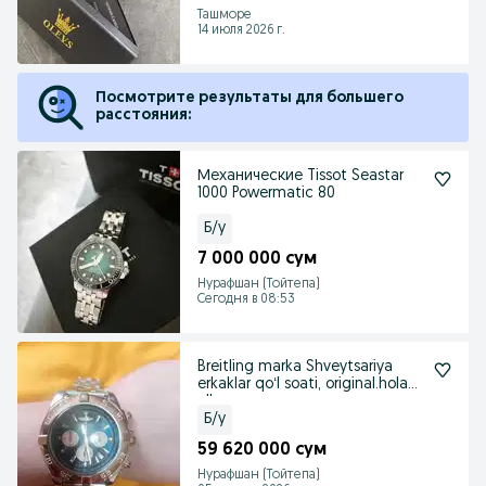
Ташморе
14 июля 2026 г.
Посмотрите результаты для большего
расстояния:
Механические Tissot Seastar
1000 Powermatic 80
Б/у
7 000 000 сум
Нурафшан (Тойтепа)
Сегодня в 08:53
Breitling marka Shveytsariya
erkaklar qoʻl soati, original.holati
a'lo
Б/у
59 620 000 сум
Нурафшан (Тойтепа)