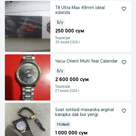
T8 Ultra Max 49mm ideal
xolatda
Б/у
250 000 сум
Ташморе
30 июля 2026 г.
Часы Orient Multi Year Calendar
Б/у
2 600 000 сум
Ташморе
27 июля 2026 г.
Soat sotiladi mexanika arginal
karopka dak bor yengi
Новый
1 000 000 сум