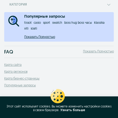
КАТЕГОРИЯ
Популярные запросы
tissot
casio
sport
swatch
boss hug boss часы
klassika
xiti
soati
Показать Полностью
FAQ
Показать Полностью
Какие типы наручных часов можно найти на OLX.uz?
Карта сайта
На OLX.uz представлено множество типов наручных часов, включая:
Карта регионов
Механические часы
Кварцевые часы
Карта бизнес-страницы
Смарт-часы
Автоматические часы
Популярные запросы
Спортивные часы
Как выбрать подходящие наручные часы в Ташкенте на OLX
Для выбора оптимальных наручных часов в Ташкенте на OLX.uz следует уч
Этот сайт использует cookies. Вы можете изменить настройки cookies
Назначение часов: Повседневное использование, спорт, деловые встр
в своeм браузере.
Узнать больше
Тип механизма: Кварцевый, механический или электронный.
Материал корпуса: Нержавеющая сталь, титан, пластик и т.д.
Функции: Дата, хронограф, водонепроницаемость.