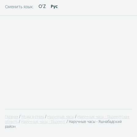
O'Z
Рус
Сменить язык:
Главная
Мода и стиль
Наручные часы
Наручные часы - Ташкентская
область
Наручные часы - Ташкент
Наручные часы - Яшнабадский
район