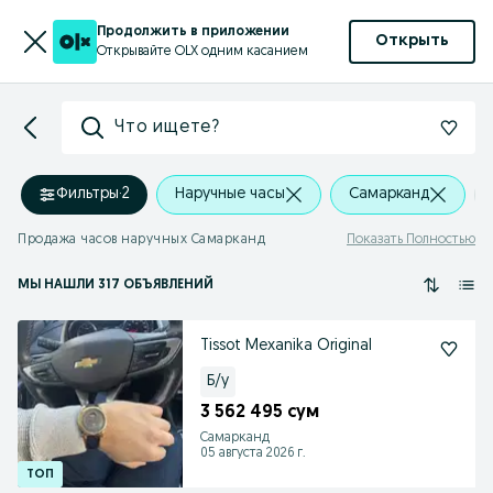
Продолжить в приложении
Открыть
Открывайте OLX одним касанием
Что ищете?
Фильтры
·
2
Наручные часы
Самарканд
Продажа часов наручных Самарканд
Показать Полностью
МЫ НАШЛИ 317 ОБЪЯВЛЕНИЙ
Tissot Mexanika Original
Б/у
3 562 495 сум
Самарканд
05 августа 2026 г.