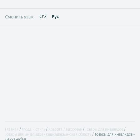
O'Z
Рус
Сменить язык:
Главная
Мода и стиль
Красота / здоровье
Товары для инвалидов
Товары для инвалидов - Кашкадарьинская область
Товары для инвалидов -
Дехканабад