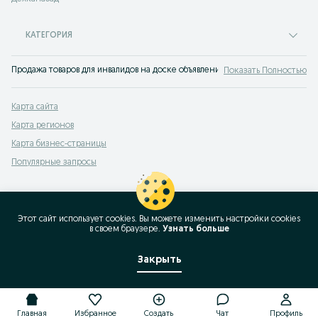
КАТЕГОРИЯ
Продажа товаров для инвалидов на доске объявлений OLX.uz Дехканабад. Пок
Показать Полностью
Карта сайта
Карта регионов
Карта бизнес-страницы
Популярные запросы
Этот сайт использует cookies. Вы можете изменить настройки cookies
в своeм браузере.
Узнать больше
Закрыть
Главная
Избранное
Создать
Чат
Профиль