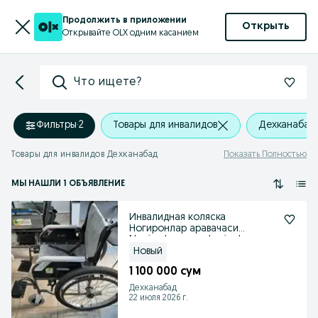
Продолжить в приложении
Открыть
Открывайте OLX одним касанием
Что ищете?
Фильтры
·
2
Товары для инвалидов
Дехканабад
Товары для инвалидов Дехканабад
Показать Полностью
МЫ НАШЛИ 1 ОБЪЯВЛЕНИЕ
Инвалидная коляска
Ногиронлар аравачаси
Nogironlar aravachasi уdvg
Новый
1 100 000 сум
Дехканабад
22 июля 2026 г.