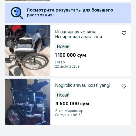
Посмотрите результаты для большего
расстояния:
Инвалидная коляска
Ногиронлар аравачаси
Nogironlar aravachasi урлт
Новый
1 100 000 сум
Гузар
22 июля 2026 г.
Nogirolik aravasi xolati yangi
Новый
4 500 000 сум
Янги Миришкор
Сегодня в 08:32