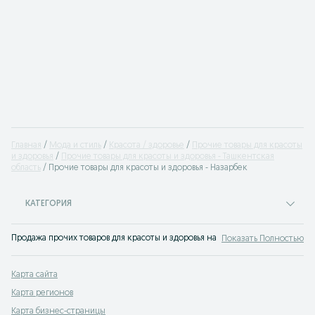
Главная
Мода и стиль
Красота / здоровье
Прочие товары для красоты
и здоровья
Прочие товары для красоты и здоровья - Ташкентская
область
Прочие товары для красоты и здоровья - Назарбек
КАТЕГОРИЯ
Продажа прочих товаров для красоты и здоровья на доске объявлений OLX.u
Показать Полностью
Карта сайта
Карта регионов
Карта бизнес-страницы