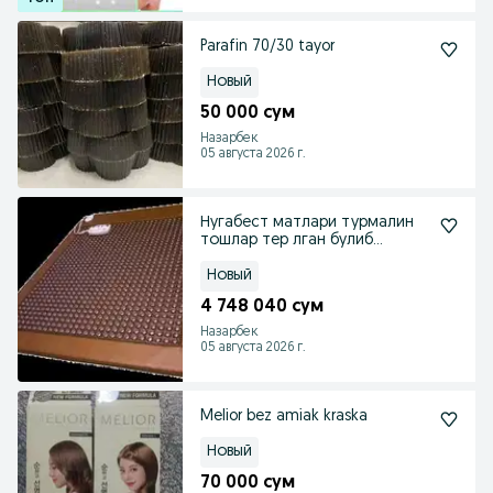
Parafin 70/30 tayor
Новый
50 000 сум
Назарбек
05 августа 2026 г.
Нугабест матлари турмалин
тошлар тер лган булиб
даволащ хусусиятига э
Новый
4 748 040 сум
Назарбек
05 августа 2026 г.
Melior bez amiak kraska
Новый
70 000 сум