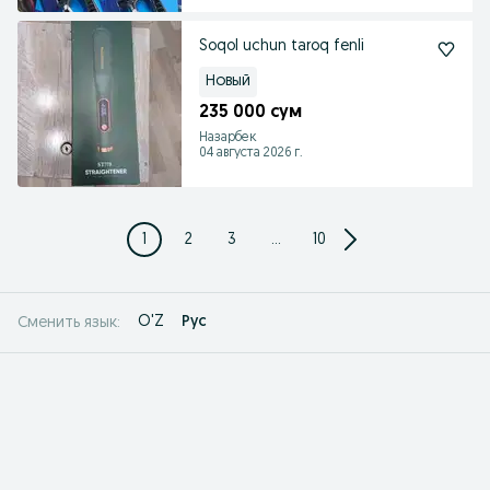
Soqol uchun taroq fenli
Новый
235 000 сум
Назарбек
04 августа 2026 г.
1
2
3
...
10
O'Z
Рус
Сменить язык: