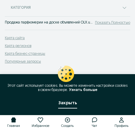
КАТЕГОРИЯ
Продажа парфюмерии на доске объявлений OLX.uz Бекабад. Покупайте брендовую парфюмерию по доступным ценам на OLX (ранее Torg)!
Показать Полностью
Карта сайта
Карта регионов
Карта бизнес-страницы
Популярные запросы
Этот сайт использует cookies. Вы можете изменить настройки cookies
в своeм браузере.
Узнать больше
Закрыть
Главная
Избранное
Создать
Чат
Профиль