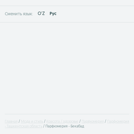
O'Z
Рус
Сменить язык:
Главная
Мода и стиль
Красота / здоровье
Парфюмерия
Парфюмерия
- Ташкентская область
Парфюмерия - Бекабад