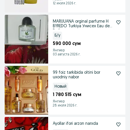
12 июля 2026 г.
MARIJUANA orginal parfume H
BYREDO Turkiya Унисех Eau de
Parfu
Б/у
590 000 сум
Янгиер
03 августа 2026 г.
99 foiz tarkibida oltini bor
uxodniy nabor
Новый
1 780 515 сум
Янгиер
28 июля 2026 г.
Ayollar ifori arzon narxda