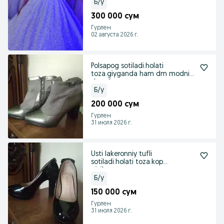
Б/у
300 000 сум
Гурлен
02 августа 2026 г.
Polsapog sotiladi.holati
toza.giyganda ham dm modniy
duradi
Б/у
200 000 сум
Гурлен
31 июля 2026 г.
Usti lakeronniy tufli
sotiladi.holati toza.kop
giyilmagan
Б/у
150 000 сум
Гурлен
31 июля 2026 г.