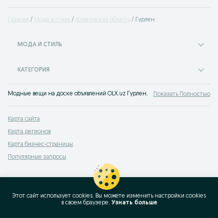
Главная
Мода и стиль
Хорезмская область
Гурлен
МОДА И СТИЛЬ
КАТЕГОРИЯ
Модные вещи на доске объявлений OLX.uz Гурлен. Покупайте все самое мо
Показать Полностью
Карта сайта
Карта регионов
Карта бизнес-страницы
Популярные запросы
Этот сайт использует cookies. Вы можете изменить настройки cookies
в своeм браузере.
Узнать больше