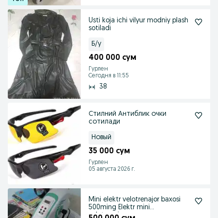
Usti koja ichi vilyur modniy plash
sotiladi
Б/у
400 000 сум
Гурлен
Сегодня в 11:55
38
Стилний Антиблик очки
сотилади
Новый
35 000 сум
Гурлен
05 августа 2026 г.
Mini elektr velotrenajor baxosi
500ming Elektr mini
velotrenajyor – oy