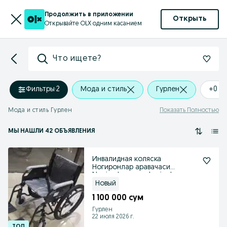
Продолжить в приложении
Открыть
Открывайте OLX одним касанием
Что ищете?
Фильтры
·
2
Мода и стиль
Гурлен
+0 k
Мода и стиль Гурлен
Показать Полностью
МЫ НАШЛИ 42 ОБЪЯВЛЕНИЯ
Инвалидная коляска
Ногиронлар аравачаси
Nogironlar aravachasi уdvgи
Новый
1 100 000 сум
Гурлен
22 июля 2026 г.