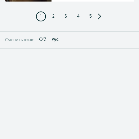
1
2
3
4
5
O'Z
Рус
Сменить язык: