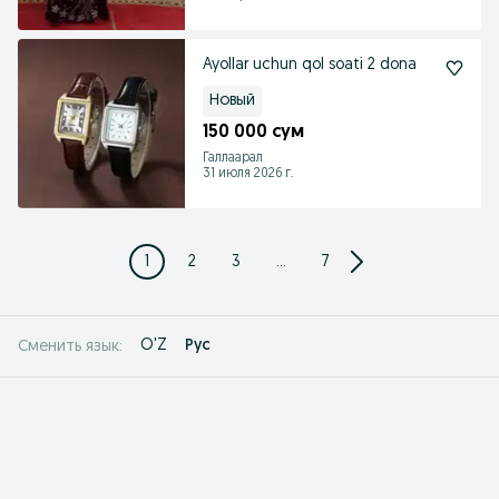
Ayollar uchun qol soati 2 dona
Новый
150 000 сум
Галлаарал
31 июля 2026 г.
1
2
3
...
7
O'Z
Рус
Сменить язык: