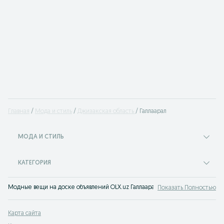
Главная
Мода и стиль
Джизакская область
Галлаарал
МОДА И СТИЛЬ
КАТЕГОРИЯ
Модные вещи на доске объявлений OLX.uz Галлаарал. Покупайте все самое 
Показать Полностью
Карта сайта