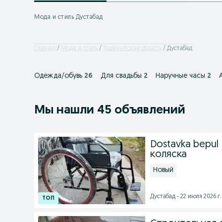
Мода и стиль Дустабад
Главная
Мода и стиль
Ташкентская область
Дустабад
Одежда/обувь
26
Для свадьбы
2
Наручные часы
2
Мы нашли 45 объявлений
Dostavka bepul 
коляска
Новый
Дустабад - 22 июля 2026 г.