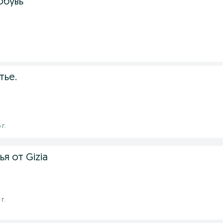
обувь
9
тье.
 г.
я от Gizia
 г.