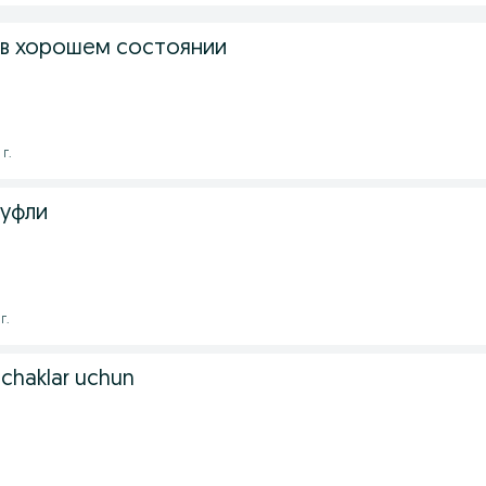
в хорошем состоянии
 г.
уфли
г.
nchaklar uchun