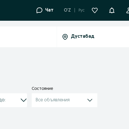
Уведомле
Чат
O'Z
Рус
Состояние
Все объявления