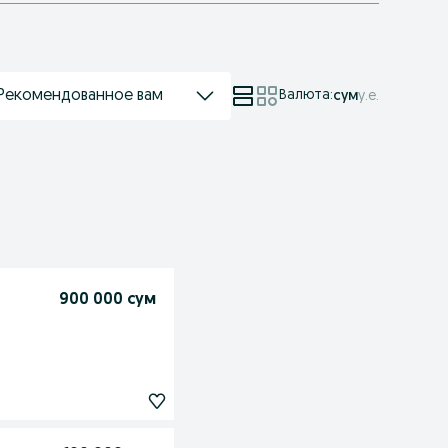
Рекомендованное вам
Валюта
:
сум
у.е.
900 000 сум