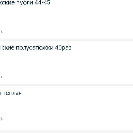
ские туфли 44-45
 г.
ские полусапожки 40раз
 г.
я теплая
 г.