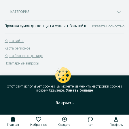
КАТЕГОРИЯ
Продажа сумок для женщин и мужчин. Большой выбор красивых сумок на доске объявлений OLX.uz Сардоба. Покупай модные сумки на OLX (ранее Torg)!
Показать Полностью
Карта сайта
Карта регионов
Карта бизнес-страницы
Популярные запросы
Этот сайт использует cookies. Вы можете изменить настройки cookies
в своeм браузере.
Узнать больше
Закрыть
Главная
Избранное
Создать
Чат
Профиль