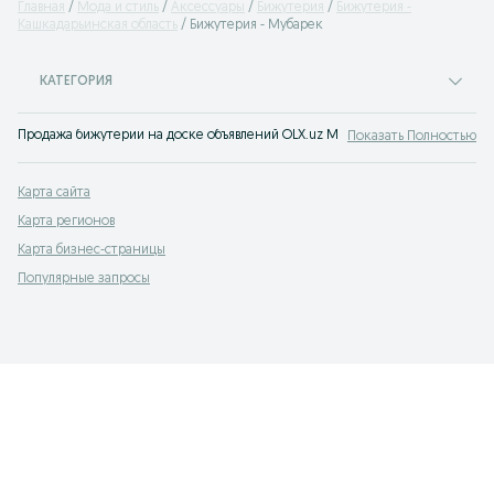
Главная
Мода и стиль
Аксессуары
Бижутерия
Бижутерия -
Кашкадарьинская область
Бижутерия - Мубарек
КАТЕГОРИЯ
Продажа бижутерии на доске объявлений OLX.uz Мубарек. Покупай красивую
Показать Полностью
Карта сайта
Карта регионов
Карта бизнес-страницы
Популярные запросы