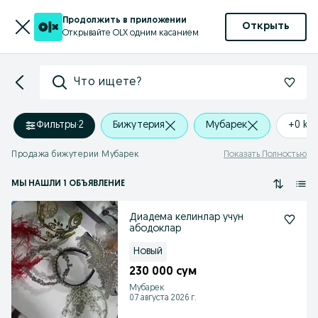
Продолжить в приложении
Открыть
Открывайте OLX одним касанием
Что ищете?
Фильтры
·
2
Бижутерия
Мубарек
+0 km
Продажа бижутерии Мубарек
Показать Полностью
МЫ НАШЛИ 1 ОБЪЯВЛЕНИЕ
Диадема келинлар учун
абодоклар
Новый
230 000 сум
Мубарек
07 августа 2026 г.