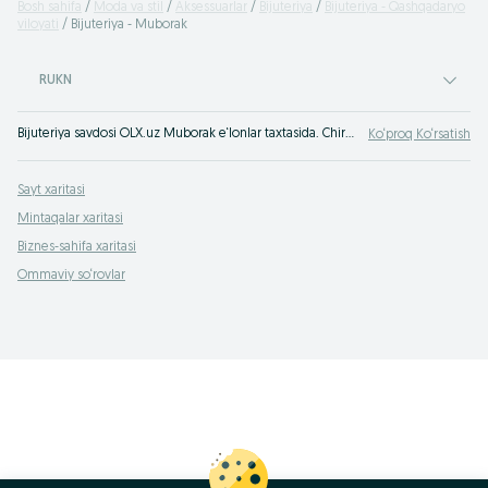
Bosh sahifa
Moda va stil
Aksessuarlar
Bijuteriya
Bijuteriya - Qashqadaryo
viloyati
Bijuteriya - Muborak
RUKN
Bijuteriya savdosi OLX.uz Muborak e‘lonlar taxtasida. Chiroyli, bejirim bijuteriyani OLXda (avvalgi Torg) xarid qil!
Ko‘proq Ko‘rsatish
Sayt xaritasi
Mintaqalar xaritasi
Biznes-sahifa xaritasi
Ommaviy so‘rovlar