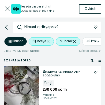
Ilovada davom ettirish
Ochish
OLXga bir bosish bilan kirish
Nimani qidiryapsiz?
Filtrlar
·
2
Bijuteriya
Muborak
+0 km
Bijeteriya Muborak savdosi
Ko‘proq Ko‘rsatish
BIZ 1 NATIJA TOPILDI
Диадема келинлар учун
абодоклар
Yangi
230 000 so’m
Muborak
08/07/2026