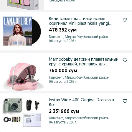
Сегодня в 05:06
Виниловые пластинки новые
оригинал Vinil plastinkala yangi
original
478 352 сум
Ташкент, Мирзо-Улугбекский район
06 августа 2026 г.
Mambobaby детский плавательный
круг с крышей, поплавок для
малышей
760 000 сум
Ташкент, Мирзо-Улугбекский район
06 августа 2026 г.
Instax Wide 400 Original Dostavka
Bor
2 331 966 сум
Ташкент, Мирзо-Улугбекский район
06 августа 2026 г.