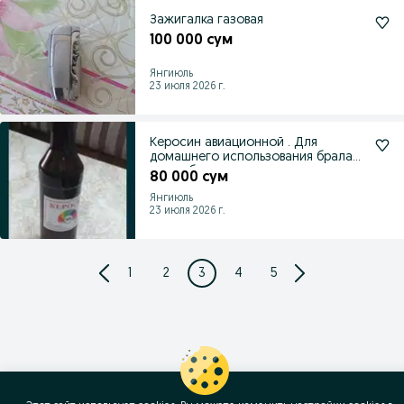
Зажигалка газовая
100 000 сум
Янгиюль
23 июля 2026 г.
Керосин авиационной . Для
домашнего использования брала
для себя.
80 000 сум
Янгиюль
23 июля 2026 г.
1
2
3
4
5