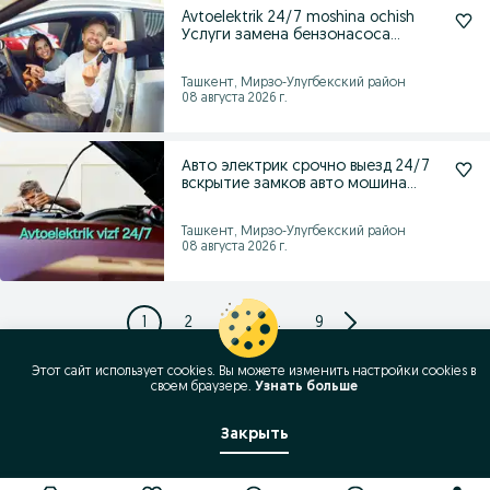
Avtoelektrik 24/7 moshina ochish
Услуги замена бензонасоса
автоэлектри
Ташкент, Мирзо-Улугбекский район
08 августа 2026 г.
Авто электрик срочно выезд 24/7
вскрытие замков авто мошина
очииш
Ташкент, Мирзо-Улугбекский район
08 августа 2026 г.
1
2
3
...
9
Этот сайт использует cookies. Вы можете изменить настройки cookies в
своeм браузере.
Узнать больше
Закрыть