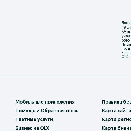
Доска
Объяв
объя
указа
фото,
На са
предл
Быстр
OLX -
Мобильные приложения
Правила бе
Помощь и Обратная связь
Карта сайта
Платные услуги
Карта реги
Бизнес на OLX
Карта бизн