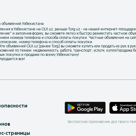
 объявлений Узбекистана
ления в Узбекистане на OLX.uz, раньше Torg.uz - на нашей интернет-площадке
вление
" и заполнив форму, вы сможете легко и быстро разместить частное об
нием номера телефона и способа оплаты покупки. Частные объявления на са
 описание, номер телефона и способ оплаты покупки.
йте объявлений OLX.uz (ранее Torg) вы сможете купить или продать из рук в р
ожений по темам: недвижимость, работа, транспорт, услуги, купля/продажа бы
ые покупки и продажи по всему Узбекистану!
 продается все!
зопасности
Бесплатное приложение для твоего те
онов
ес-страницы