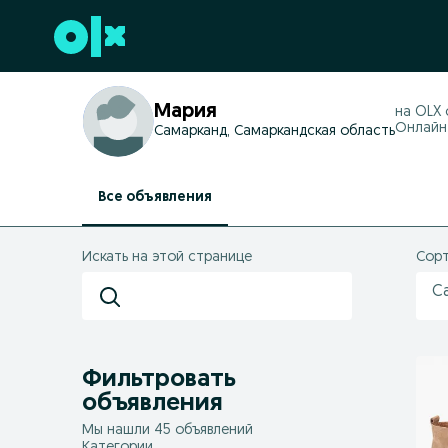
Перейти к нижнему колонтитулу
Мария
на OLX
Онлайн 
Самарканд, Самаркандская область
Все объявления
Искать на этой странице
Сорт
С
Фильтровать
объявления
Мы нашли 45 объявлений
Категории