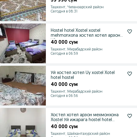
39 990 сум
Ташкент, Чиланзарский район
Сегодня в 08:31
Hostel hotel Xostel xostel
mehmonxona хостел хотел арзон
Уй арз
40 000 сум
Ташкент, Мирабадский район
Сегодня в 06:59
Уй хостел хотел Uy xostel Xotel
hotel hostel
40 000 сум
Ташкент, Мирабадский район
Сегодня в 06:56
Хостел хотел арзон мехмонхона
Xostel Уй ижарага hostel hotel
mehmonxon
40 000 сум
Ташкент, Шайхантахурский район