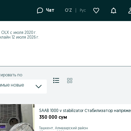
Уведомле
Чат
O'Z
Рус
 OLX с
июля 2020 г.
лайн 12 июля 2026 г.
ировать по
амые новые
SAAB 1000 v stabilizator Стабилизатор напря
350 000 сум
Ташкент, Алмазарский район