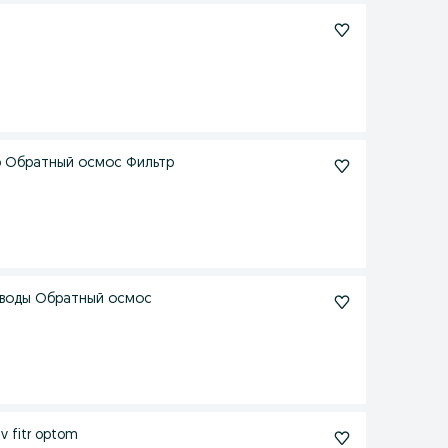
ьтр Обратный осмос Фильтр
тр воды Обратный осмос
v fitr optom