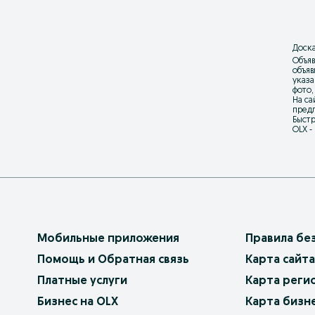
Доска
Объяв
объя
указа
фото,
На са
предл
Быстр
OLX -
Мобильные приложения
Правила бе
Помощь и Обратная связь
Карта сайта
Платные услуги
Карта реги
Бизнес на OLX
Карта бизн