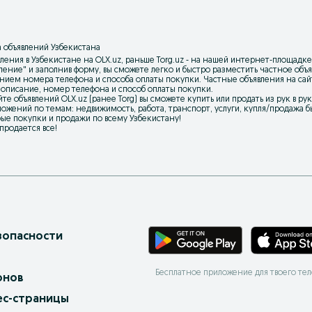
 объявлений Узбекистана
ления в Узбекистане на OLX.uz, раньше Torg.uz - на нашей интернет-площадке
вление
" и заполнив форму, вы сможете легко и быстро разместить частное об
нием номера телефона и способа оплаты покупки. Частные объявления на са
 описание, номер телефона и способ оплаты покупки.
йте объявлений OLX.uz (ранее Torg) вы сможете купить или продать из рук в р
ожений по темам: недвижимость, работа, транспорт, услуги, купля/продажа бы
ые покупки и продажи по всему Узбекистану!
 продается все!
зопасности
Бесплатное приложение для твоего те
онов
ес-страницы