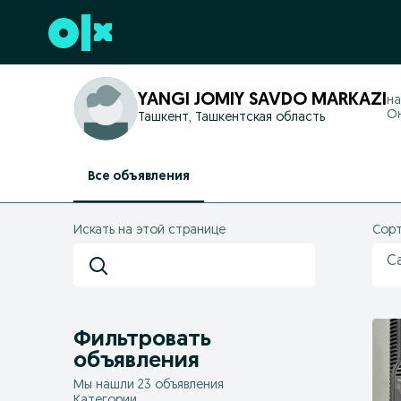
Перейти к нижнему колонтитулу
YANGI JOMIY SAVDO MARKAZI
на
Он
Ташкент, Ташкентская область
Все объявления
Искать на этой странице
Сорт
С
Фильтровать
объявления
Мы нашли 23 объявления
Категории