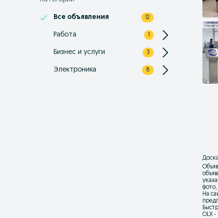
Все объявления
12
Работа
1
Бизнес и услуги
3
Электроника
8
Доска
Объяв
объя
указа
фото,
На са
предл
Быстр
OLX -