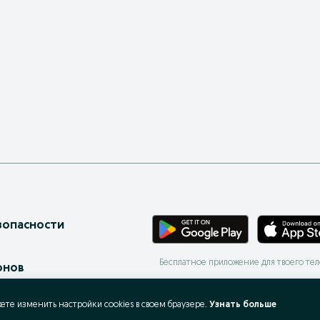
зопасности
Бесплатное приложение для твоего те
онов
ес-страницы
жете изменить настройки cookies в своeм браузере.
Узнать больше
 запросы