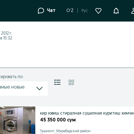
Уведомле
Чат
O'Z
Рус
2012 г.
 15:32
ировать по
амые новые
кир ювиш стиралная сушилная куритиш химчи
45 350 000 сум
Ташкент, Мирабадский район