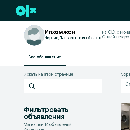
Перейти к нижнему колонтитулу
Илхомжон
на OLX с
июня 
Онлайн вчера в
Чирчик, Ташкентская область
Все объявления
Искать на этой странице
Сорт
С
Фильтровать
объявления
Мы нашли 12 объявлений
Категории