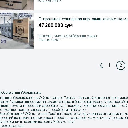
22 июля 2026 г.
Стиральная сушильная кир ювиш химчистка м
47 200 000 сум
Ташкент, Мирзо-Улугбекский район
11 июля 2026 г.
1
2
 объявлений Узбекистана
ления в Узбекистане на OLX.uz, раньше Torg.uz - на нашей интернет-площадке
вление
" и заполнив форму, вы сможете легко и быстро разместить частное об
нием номера телефона и способа оплаты покупки. Частные объявления на са
 описание, номер телефона и способ оплаты покупки.
йте объявлений OLX.uz (ранее Torg) вы сможете купить или продать из рук в р
ожений по темам: недвижимость, работа, транспорт, услуги, купля/продажа бы
ые покупки и продажи по всему Узбекистану!
 продается все!