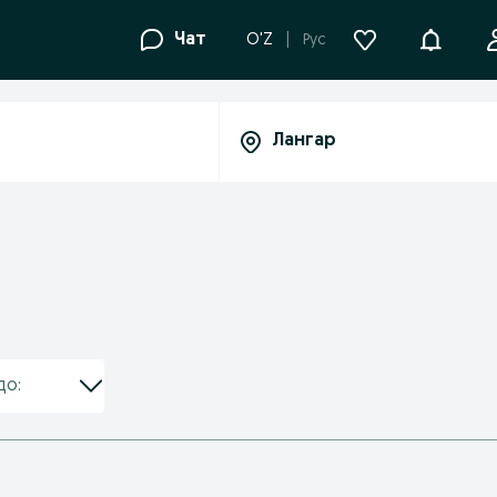
Уведомле
Чат
O'Z
Рус