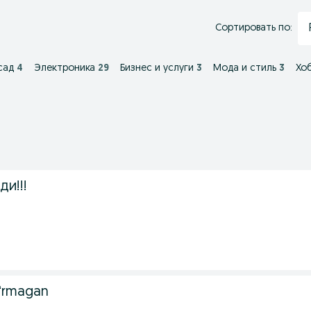
Сортировать по:
сад
4
Электроника
29
Бизнес и услуги
3
Мода и стиль
3
Хоб
ди!!!
oʻrmagan