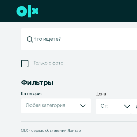
Перейти к нижнему колонтитулу
Только с фото
Фильтры
Категория
Цена
Любая категория
OLX - сервис объявлений Лангар