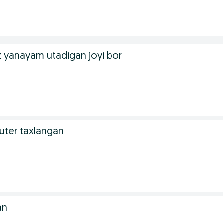
.
iz yanayam utadigan joyi bor
.
uter taxlangan
.
an