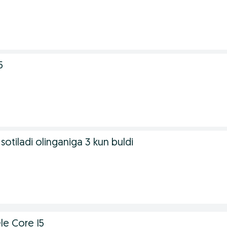
5
tiladi olinganiga 3 kun buldi
le Core I5