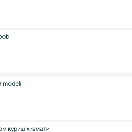
rbob
3 modeli
.
ом куриш хизмати