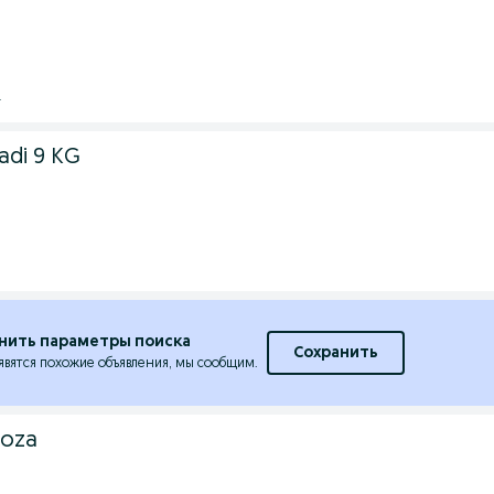
.
ladi 9 KG
.
нить параметры поиска
Сохранить
явятся похожие объявления, мы сообщим.
toza