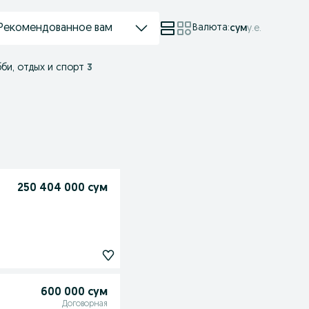
Рекомендованное вам
Валюта
:
сум
у.е.
би, отдых и спорт
3
250 404 000 сум
600 000 сум
Договорная