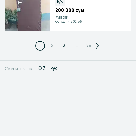
Б/у
200 000 сум
Кувасай
Сегодня в 02:56
1
2
3
...
95
O'Z
Рус
Сменить язык: