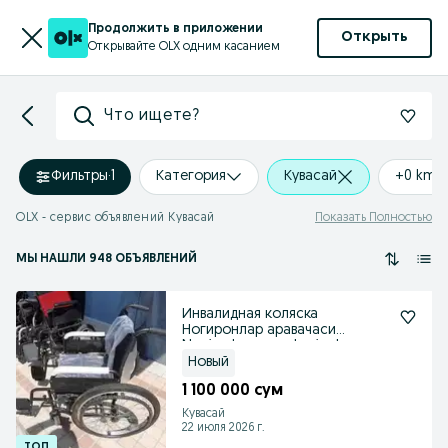
Продолжить в приложении
Открыть
Открывайте OLX одним касанием
Что ищете?
Фильтры
·
1
Категория
Кувасай
+0 km
OLX - сервис объявлений Кувасай
Показать Полностью
МЫ НАШЛИ 948 ОБЪЯВЛЕНИЙ
Инвалидная коляска
Ногиронлар аравачаси
Nogironlar aravachasi уdvgлн
Новый
1 100 000 сум
Кувасай
22 июля 2026 г.